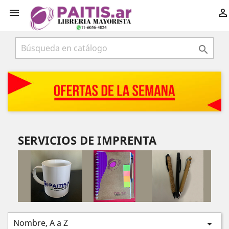



SERVICIOS DE IMPRENTA
Nombre, A a Z
