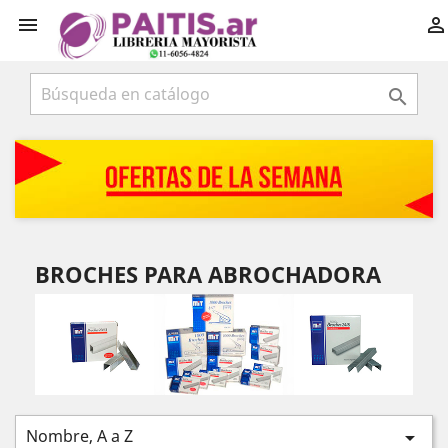



BROCHES PARA ABROCHADORA
Nombre, A a Z
