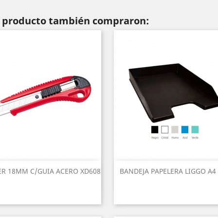
te producto también compraron:
ER 18MM C/GUIA ACERO XD608
BANDEJA PAPELERA LIGGO A4