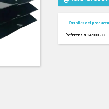
ENVIAR A UN AMI
account_circle
Detalles del producto
Referencia
142000300