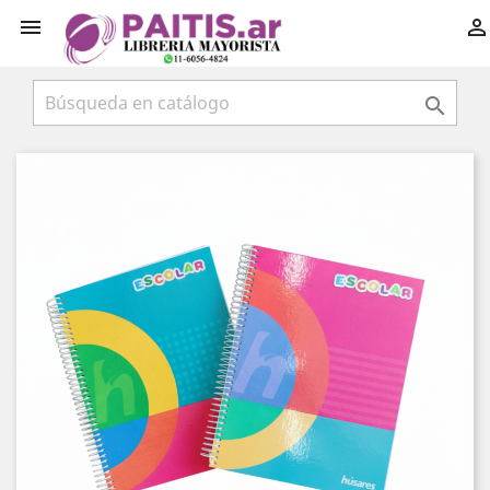


