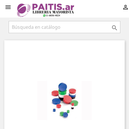


