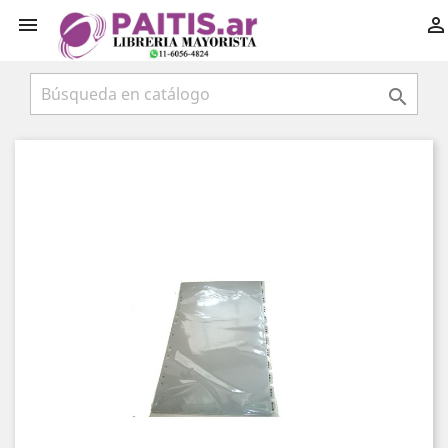


