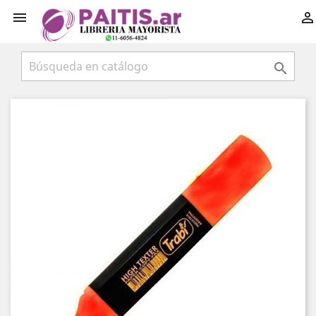


