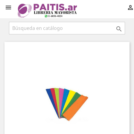


