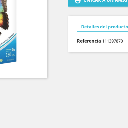
ENVIAR A UN AMI
account_circle
Detalles del producto
Referencia
111397870