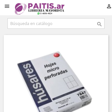


