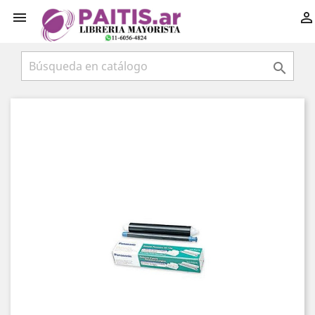


