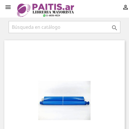


