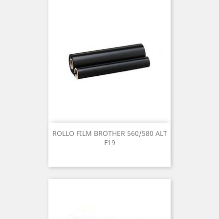
ROLLO FILM BROTHER 560/580 ALT
F19